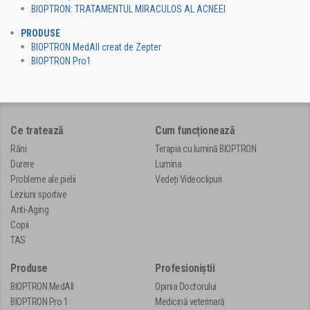
BIOPTRON: TRATAMENTUL MIRACULOS AL ACNEEI
PRODUSE
BIOPTRON MedAll creat de Zepter
BIOPTRON Pro1
Ce tratează
Cum funcționează
Răni
Terapia cu lumină BIOPTRON
Durere
Lumina
Probleme ale pielii
Vedeți Videoclipuri
Leziuni sportive
Anti-Aging
Copii
TAS
Produse
Profesioniștii
BIOPTRON MedAll
Opinia Doctorului
BIOPTRON Pro 1
Medicină veterinară