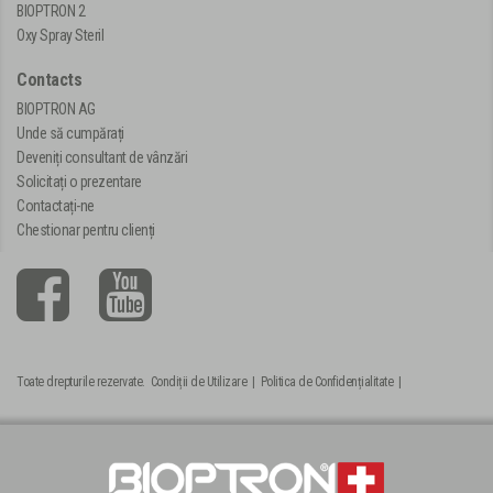
BIOPTRON 2
Oxy Spray Steril
Contacts
BIOPTRON AG
Unde să cumpărați
Deveniți consultant de vânzări
Solicitați o prezentare
Contactați-ne
Chestionar pentru clienți
Toate drepturile rezervate.
Condiții de Utilizare
|
Politica de Confidențialitate
|