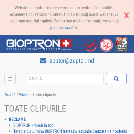
Website-ul nostru foloseşte cookie-uri pentru a îmbunătăţi
experienţa utilizatorilor. Continuând să folosiți acest website, vă
exprimați acordul implicit. Pentru mai multe informaţii, consultați
politica noastră
.
zepter@zepter.md
Acasă
/
Video
>
Toate clipurile
TOATE CLIPURILE
RECLAME
BIOPTRON - rămâi în top
Terapia cu Lumină BIOPTRON tratează leziunile cauzate de hocheiul