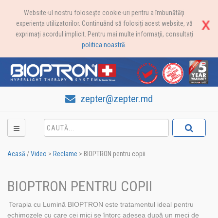
Website-ul nostru foloseşte cookie-uri pentru a îmbunătăţi
experienţa utilizatorilor. Continuând să folosiți acest website, vă
exprimați acordul implicit. Pentru mai multe informaţii, consultați
politica noastră
.
zepter@zepter.md
Acasă
/
Video
>
Reclame
>
BIOPTRON pentru copii
BIOPTRON PENTRU COPII
Terapia cu Lumină BIOPTRON este tratamentul ideal pentru
echimozele cu care cei mici se întorc adesea după un meci de