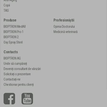
Copii
TAS
Produse
Profesioniștii
BIOPTRON MedAll
Opinia Doctorului
BIOPTRON Pro 1
Medicină veterinară
BIOPTRON 2
Oxy Spray Steril
Contacts
BIOPTRON AG
Unde să cumpărați
Deveniți consultant de vânzări
Solicitați o prezentare
Contactați-ne
Chestionar pentru clienți