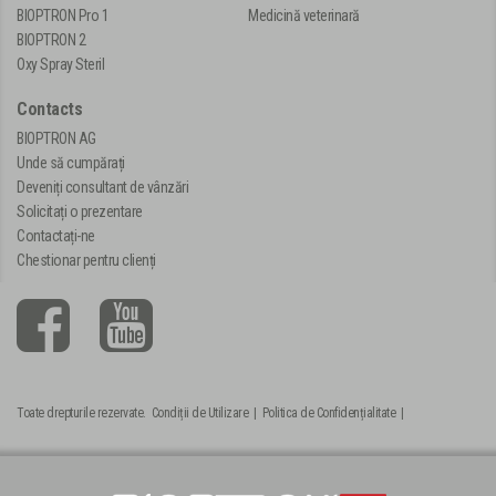
BIOPTRON Pro 1
Medicină veterinară
BIOPTRON 2
Oxy Spray Steril
Contacts
BIOPTRON AG
Unde să cumpărați
Deveniți consultant de vânzări
Solicitați o prezentare
Contactați-ne
Chestionar pentru clienți
Toate drepturile rezervate.
Condiții de Utilizare
|
Politica de Confidențialitate
|