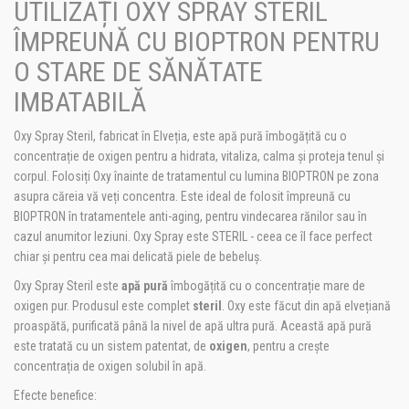
UTILIZAȚI OXY SPRAY STERIL
ÎMPREUNĂ CU BIOPTRON PENTRU
O STARE DE SĂNĂTATE
IMBATABILĂ
Oxy Spray Steril, fabricat în Elveția, este apă pură îmbogățită cu o
concentrație de oxigen pentru a hidrata, vitaliza, calma și proteja tenul și
corpul. Folosiți Oxy înainte de tratamentul cu lumina BIOPTRON pe zona
asupra căreia vă veți concentra. Este ideal de folosit împreună cu
BIOPTRON în tratamentele anti-aging, pentru vindecarea rănilor sau în
cazul anumitor leziuni. Oxy Spray este STERIL - ceea ce îl face perfect
chiar și pentru cea mai delicată piele de bebeluș.
Oxy Spray Steril este
apă pură
îmbogățită cu o concentrație mare de
oxigen pur. Produsul este complet
steril
. Oxy este făcut din apă elvețiană
proaspătă, purificată până la nivel de apă ultra pură. Această apă pură
este tratată cu un sistem patentat, de
oxigen
, pentru a crește
concentrația de oxigen solubil în apă.
Efecte benefice: