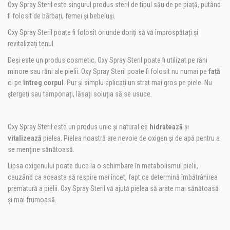
Oxy Spray Steril este singurul produs steril de tipul său de pe piață, putând
fi folosit de bărbați, femei și bebeluși.
Oxy Spray Steril poate fi folosit oriunde doriți să vă împrospătați și
revitalizați tenul.
Deși este un produs cosmetic, Oxy Spray Steril poate fi utilizat pe răni
minore sau răni ale pielii. Oxy Spray Steril poate fi folosit nu numai pe
față
ci pe
întreg corpul
. Pur și simplu aplicați un strat mai gros pe piele. Nu
ștergeți sau tamponați, lăsați soluția să se usuce.
Oxy Spray Steril este un produs unic și natural ce
hidratează
și
vitalizează
pielea. Pielea noastră are nevoie de oxigen și de apă pentru a
se menține sănătoasă.
Lipsa oxigenului poate duce la o schimbare în metabolismul pielii,
cauzând ca aceasta să respire mai încet, fapt ce determină îmbătrânirea
prematură a pielii. Oxy Spray Steril vă ajută pielea să arate mai sănătoasă
și mai frumoasă.