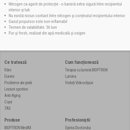
Nitrogen ca agent de protecție - o barieră extra sigură între recipientul
interior și tub
Nu există niciun contact între nitrogen și conținutul recipientului interior
Gazul propulsor este non-inflamabil
Termen de valabilitate: 36 luni
Pur și fresh, realizat din apă medicală și oxigen
Ce tratează
Cum funcționează
Răni
Terapia cu lumină BIOPTRON
Durere
Lumina
Probleme ale pielii
Vedeți Videoclipuri
Leziuni sportive
Anti-Aging
Copii
TAS
Produse
Profesioniștii
BIOPTRON MedAll
Opinia Doctorului