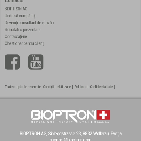
Contacts
BIOPTRON AG
Unde să cumpărați
Deveniți consultant de vânzări
Solicitați o prezentare
Contactați-ne
Chestionar pentru clienți
Toate drepturile rezervate.
Condiții de Utilizare
|
Politica de Confidențialitate
|
BIOPTRON AG, Sihleggstrasse 23, 8832 Wollerau, Eveția
support@bioptron.com