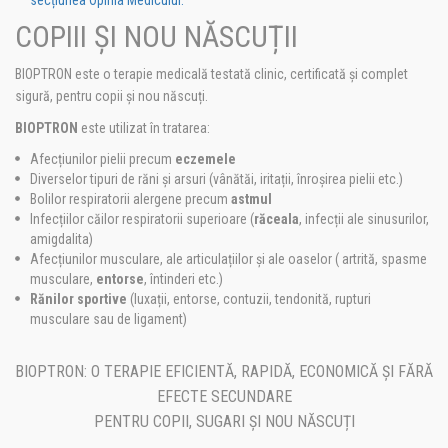
COPIII ȘI NOU NĂSCUȚII
BIOPTRON este o terapie medicală testată clinic, certificată și complet
sigură, pentru copii și nou născuți.
BIOPTRON
este utilizat în tratarea:
Afecțiunilor pielii precum
eczemele
Diverselor tipuri de răni și arsuri (vânătăi, iritații, înroșirea pielii etc.)
Bolilor respiratorii alergene precum
astmul
Infecțiilor căilor respiratorii superioare (
răceala
, infecții ale sinusurilor,
amigdalita)
Afecțiunilor musculare, ale articulațiilor și ale oaselor ( artrită, spasme
musculare,
entorse
, întinderi etc.)
Rănilor sportive
(luxații, entorse, contuzii, tendonită, rupturi
musculare sau de ligament)
BIOPTRON: O TERAPIE EFICIENTĂ, RAPIDĂ, ECONOMICĂ ȘI FĂRĂ
EFECTE SECUNDARE
PENTRU COPII, SUGARI ȘI NOU NĂSCUȚI