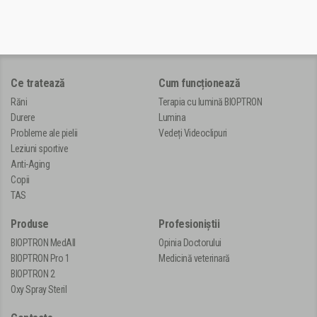
Ce tratează
Cum funcționează
Răni
Terapia cu lumină BIOPTRON
Durere
Lumina
Probleme ale pielii
Vedeți Videoclipuri
Leziuni sportive
Anti-Aging
Copii
TAS
Produse
Profesioniștii
BIOPTRON MedAll
Opinia Doctorului
BIOPTRON Pro 1
Medicină veterinară
BIOPTRON 2
Oxy Spray Steril