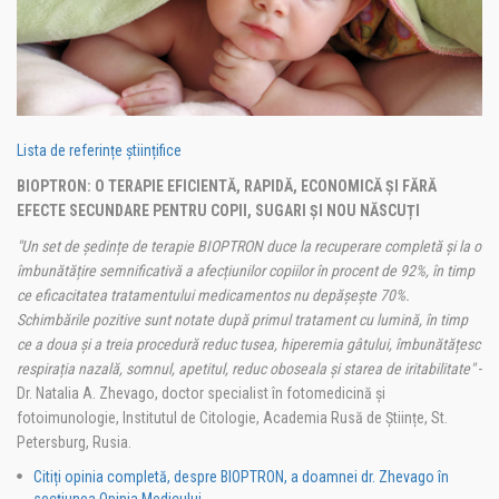
Lista de referințe științifice
BIOPTRON: O TERAPIE EFICIENTĂ, RAPIDĂ, ECONOMICĂ ȘI FĂRĂ
EFECTE SECUNDARE PENTRU COPII, SUGARI ȘI NOU NĂSCUȚI
"Un set de ședințe de terapie BIOPTRON duce la recuperare completă și la o
îmbunătățire semnificativă a afecțiunilor copiilor în procent de 92%, în timp
ce eficacitatea tratamentului medicamentos nu depășește 70%.
Schimbările pozitive sunt notate după primul tratament cu lumină, în timp
ce a doua și a treia procedură reduc tusea, hiperemia gâtului, îmbunătățesc
respirația nazală, somnul, apetitul, reduc oboseala și starea de iritabilitate"
-
Dr. Natalia A. Zhevago, doctor specialist în fotomedicină și
fotoimunologie, Institutul de Citologie, Academia Rusă de Științe, St.
Petersburg, Rusia.
Citiți opinia completă, despre BIOPTRON, a doamnei dr. Zhevago în
secțiunea Opinia Medicului.