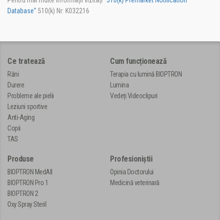
Database"
510(k) Nr: K032216
Ce tratează
Cum funcționează
Răni
Terapia cu lumină BIOPTRON
Durere
Lumina
Probleme ale pielii
Vedeți Videoclipuri
Leziuni sportive
Anti-Aging
Copii
TAS
Produse
Profesioniștii
BIOPTRON MedAll
Opinia Doctorului
BIOPTRON Pro 1
Medicină veterinară
BIOPTRON 2
Oxy Spray Steril