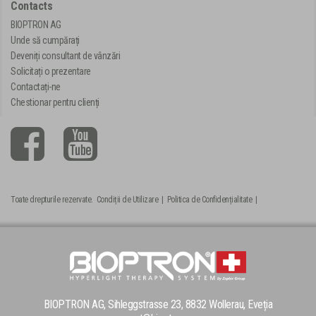
Contacts
BIOPTRON AG
Unde să cumpărați
Deveniți consultant de vânzări
Solicitați o prezentare
Contactați-ne
Chestionar pentru clienți
Toate drepturile rezervate.
Condiții de Utilizare
|
Politica de Confidențialitate
|
BIOPTRON AG, Sihleggstrasse 23, 8832 Wollerau, Eveția