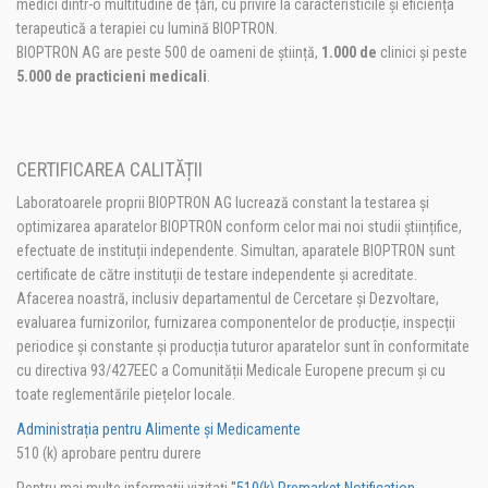
medici dintr-o multitudine de țări, cu privire la caracteristicile și eficiența
terapeutică a terapiei cu lumină BIOPTRON.
BIOPTRON AG are peste 500 de oameni de știință,
1.000 de
clinici și peste
5.000 de practicieni medicali
.
CERTIFICAREA CALITĂȚII
Laboratoarele proprii BIOPTRON AG lucrează constant la testarea și
optimizarea aparatelor BIOPTRON conform celor mai noi studii științifice,
efectuate de instituții independente. Simultan, aparatele BIOPTRON sunt
certificate de către instituții de testare independente și acreditate.
Afacerea noastră, inclusiv departamentul de Cercetare și Dezvoltare,
evaluarea furnizorilor, furnizarea componentelor de producție, inspecții
periodice și constante și producția tuturor aparatelor sunt în conformitate
cu directiva 93/427EEC a Comunității Medicale Europene precum și cu
toate reglementările piețelor locale.
Administrația pentru Alimente și Medicamente
510 (k) aprobare pentru durere
Pentru mai multe informații vizitați
"510(k) Premarket Notification