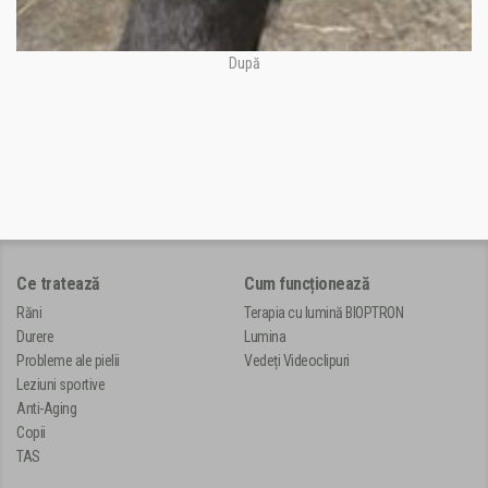
După
Ce tratează
Cum funcționează
Răni
Terapia cu lumină BIOPTRON
Durere
Lumina
Probleme ale pielii
Vedeți Videoclipuri
Leziuni sportive
Anti-Aging
Copii
TAS