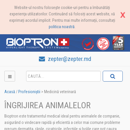
Website-ul nostru foloseşte cookie-uri pentru a îmbunătăţi
experienţa utilizatorilor. Continuând să folosiți acest website, vă
exprimați acordul implicit. Pentru mai multe informaţii, consultați
politica noastră
.
zepter@zepter.md
Acasă
/
Profesioniștii
>
Medicină veterinară
ÎNGRIJIREA ANIMALELOR
Bioptron este tratamentul medical ideal pentru animalele de companie,
asigurând o vindecare rapidă și eficientă a celor mai comune probleme
precum dermatita, rănile, cicatricile, infecțiile și bolile care pot cauza