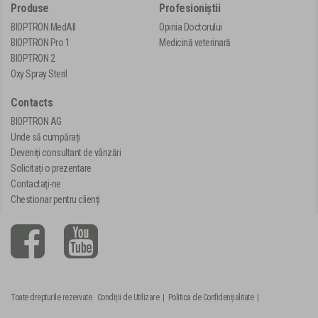
Produse
Profesioniștii
BIOPTRON MedAll
Opinia Doctorului
BIOPTRON Pro 1
Medicină veterinară
BIOPTRON 2
Oxy Spray Steril
Contacts
BIOPTRON AG
Unde să cumpărați
Deveniți consultant de vânzări
Solicitați o prezentare
Contactați-ne
Chestionar pentru clienți
Toate drepturile rezervate.
Condiții de Utilizare
|
Politica de Confidențialitate
|