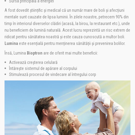
Sursa principală a energiei
A fost dovedit științific și medical că un număr mare de boli și afecțiuni
mentale sunt cauzate de lipsa luminii. În zilele noastre, petrecem 90% din
timp în interiorul diverselor clădiri (acasă, la birou, la restaurant etc.), unde
nu beneficiem de lumină naturală. Acest lucru reprezintă un risc extrem de
ridicat pentru sănătatea noastră și este cauza cunoscută a multor boli.
Lumina
este esențială pentru menținerea sănătății și prevenirea bolilor.
Însă, Lumina
Bioptron
are de oferit mai multe beneficii:
Activează creșterea celulară
Întărește sistemul de apărare al corpului
Stimulează procesul de vindecare al întregului corp