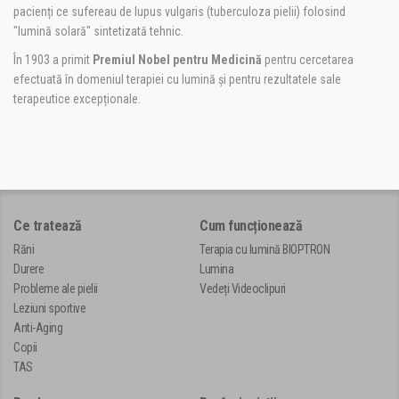
pacienți ce sufereau de lupus vulgaris (tuberculoza pielii) folosind
"lumină solară" sintetizată tehnic.
În 1903 a primit
Premiul Nobel pentru Medicină
pentru cercetarea
efectuată în domeniul terapiei cu lumină și pentru rezultatele sale
terapeutice excepționale.
Ce tratează
Cum funcționează
Răni
Terapia cu lumină BIOPTRON
Durere
Lumina
Probleme ale pielii
Vedeți Videoclipuri
Leziuni sportive
Anti-Aging
Copii
TAS