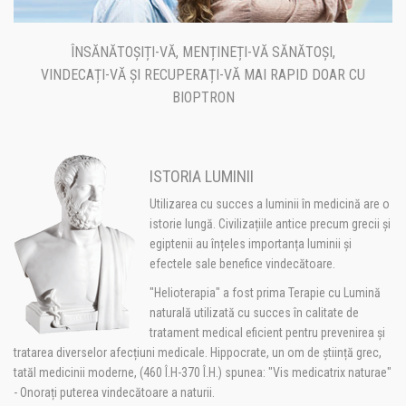
ÎNSĂNĂTOȘIȚI-VĂ, MENȚINEȚI-VĂ SĂNĂTOȘI,
VINDECAȚI-VĂ ȘI RECUPERAȚI-VĂ MAI RAPID DOAR CU
BIOPTRON
ISTORIA LUMINII
Utilizarea cu succes a luminii în medicină are o
istorie lungă. Civilizațiile antice precum grecii și
egiptenii au înțeles importanța luminii și
efectele sale benefice vindecătoare.
"Helioterapia" a fost prima Terapie cu Lumină
naturală utilizată cu succes în calitate de
tratament medical eficient pentru prevenirea și
tratarea diverselor afecțiuni medicale. Hippocrate, un om de știință grec,
tatăl medicinii moderne, (460 Î.H-370 Î.H.) spunea: "Vis medicatrix naturae"
- Onorați puterea vindecătoare a naturii.