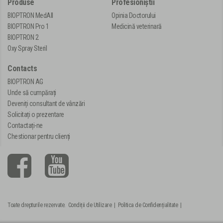
Produse
Profesioniștii
BIOPTRON MedAll
Opinia Doctorului
BIOPTRON Pro 1
Medicină veterinară
BIOPTRON 2
Oxy Spray Steril
Contacts
BIOPTRON AG
Unde să cumpărați
Deveniți consultant de vânzări
Solicitați o prezentare
Contactați-ne
Chestionar pentru clienți
Toate drepturile rezervate.
Condiții de Utilizare
|
Politica de Confidențialitate
|