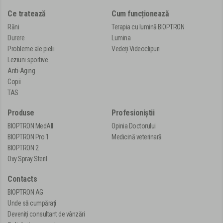
Ce tratează
Cum funcționează
Răni
Terapia cu lumină BIOPTRON
Durere
Lumina
Probleme ale pielii
Vedeți Videoclipuri
Leziuni sportive
Anti-Aging
Copii
TAS
Produse
Profesioniștii
BIOPTRON MedAll
Opinia Doctorului
BIOPTRON Pro 1
Medicină veterinară
BIOPTRON 2
Oxy Spray Steril
Contacts
BIOPTRON AG
Unde să cumpărați
Deveniți consultant de vânzări