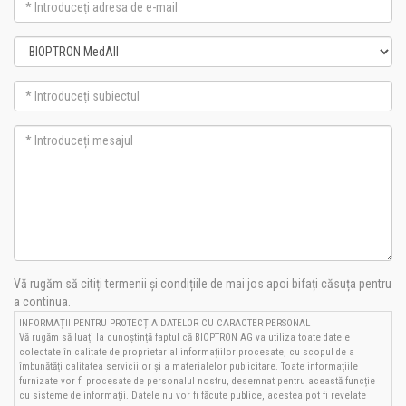
Vă rugăm să citiți termenii și condițiile de mai jos apoi bifați căsuța pentru
a continua.
INFORMAȚII PENTRU PROTECȚIA DATELOR CU CARACTER PERSONAL
Vă rugăm să luați la cunoștință faptul că BIOPTRON AG va utiliza toate datele
colectate în calitate de proprietar al informațiilor procesate, cu scopul de a
îmbunătăți calitatea serviciilor și a materialelor publicitare. Toate informațiile
furnizate vor fi procesate de personalul nostru, desemnat pentru această funcție
cu sisteme de informații. Datele nu vor fi făcute publice, acestea pot fi revelate