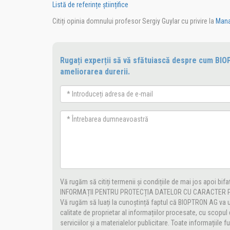
Listă de referințe științifice
Citiți opinia domnului profesor Sergiy Guylar cu privire la
Mana
Rugați experții să vă sfătuiască despre cum BIO
ameliorarea durerii.
Vă rugăm să citiți termenii și condițiile de mai jos apoi bif
INFORMAȚII PENTRU PROTECȚIA DATELOR CU CARACTER
Vă rugăm să luați la cunoștință faptul că BIOPTRON AG va ut
calitate de proprietar al informațiilor procesate, cu scopul
serviciilor și a materialelor publicitare. Toate informațiile f