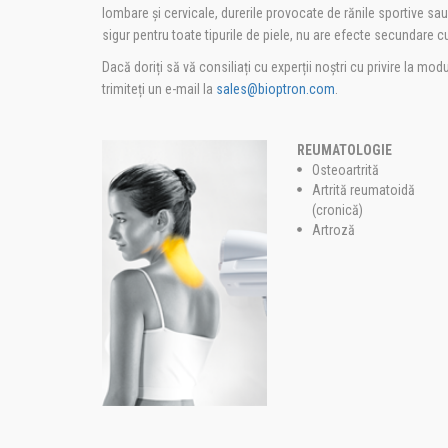
lombare și cervicale, durerile provocate de rănile sportive s
sigur pentru toate tipurile de piele, nu are efecte secundare cun
Dacă doriți să vă consiliați cu experții noștri cu privire la mo
trimiteți un e-mail la
sales@bioptron.com
.
REUMATOLOGIE
Osteoartrită
Artrită reumatoidă
(cronică)
Artroză