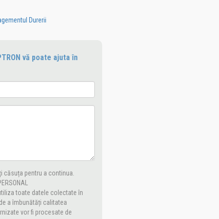
gementul Durerii
PTRON vă poate ajuta în
ați căsuța pentru a continua.
 PERSONAL
iliza toate datele colectate în
 de a îmbunătăți calitatea
urnizate vor fi procesate de