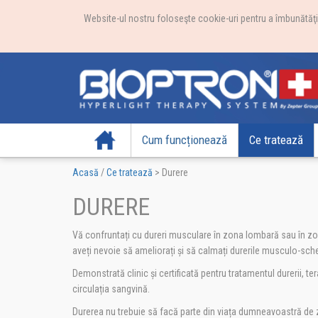
Website-ul nostru foloseşte cookie-uri pentru a îmbunătăţi e
Acasă
Cum funcționează
Ce tratează
Acasă
/
Ce tratează
>
Durere
DURERE
Vă confruntați cu dureri musculare în zona lombară sau în zona
aveți nevoie să ameliorați și să calmați durerile musculo-sche
Demonstrată clinic și certificată pentru tratamentul durerii, 
circulația sangvină.
Durerea nu trebuie să facă parte din viața dumneavoastră de zi