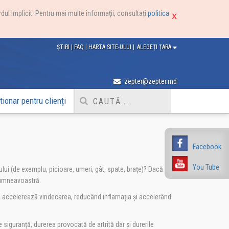
dul implicit. Pentru mai multe informaţii, consultați
politica
ȘTIRI
|
FAQ
|
HARTA SITE-ULUI
|
ALEGEȚI ȚARA
zepter@zepter.md
ionar pentru clienți
Facebook
You Tube
lui (de exemplu, picioare, umeri, gât, spate, brațe)? Dacă
 dumneavoastră.
 și accelerează vindecarea, reducând inflamația și accelerând
siguranță, durerea provocată de artrită dar și durerile