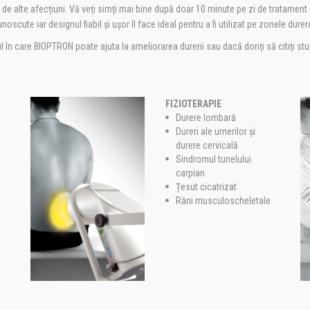
au de alte afecțiuni. Vă veți simți mai bine după doar 10 minute pe zi de tratam
oscute iar designul fiabil și ușor îl face ideal pentru a fi utilizat pe zonele dure
dul în care BIOPTRON poate ajuta la ameliorarea durerii sau dacă doriți să citiți st
FIZIOTERAPIE
Durere lombară
Dureri ale umerilor și
durere cervicală
Sindromul tunelului
carpian
Țesut cicatrizat
Răni musculoscheletale