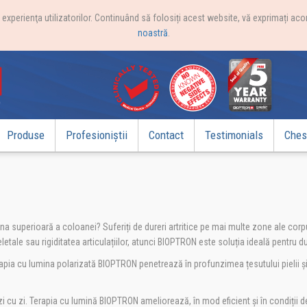
xperienţa utilizatorilor. Continuând să folosiți acest website, vă exprimați acor
noastră
.
Produse
Profesioniștii
Contact
Testimonials
Chest
 superioară a coloanei? Suferiți de dureri artritice pe mai multe zone ale corpu
letale sau rigiditatea articulațiilor, atunci BIOPTRON este soluția ideală pentru
terapia cu lumina polarizată BIOPTRON penetrează în profunzimea țesutului pielii
 cu zi. Terapia cu lumină BIOPTRON ameliorează, în mod eficient și în condiții de 