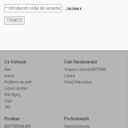
Ce tratează
Cum funcționează
Răni
Terapia cu lumină BIOPTRON
Durere
Lumina
Probleme ale pielii
Vedeți Videoclipuri
Leziuni sportive
Anti-Aging
Copii
TAS
Produse
Profesioniștii
BIOPTRON MedAll
Opinia Doctorului