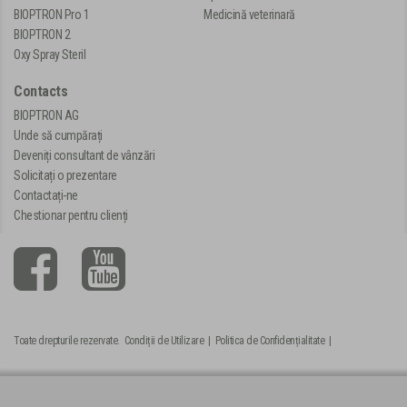
BIOPTRON Pro 1
Medicină veterinară
BIOPTRON 2
Oxy Spray Steril
Contacts
BIOPTRON AG
Unde să cumpărați
Deveniți consultant de vânzări
Solicitați o prezentare
Contactați-ne
Chestionar pentru clienți
Toate drepturile rezervate.
Condiții de Utilizare
|
Politica de Confidențialitate
|