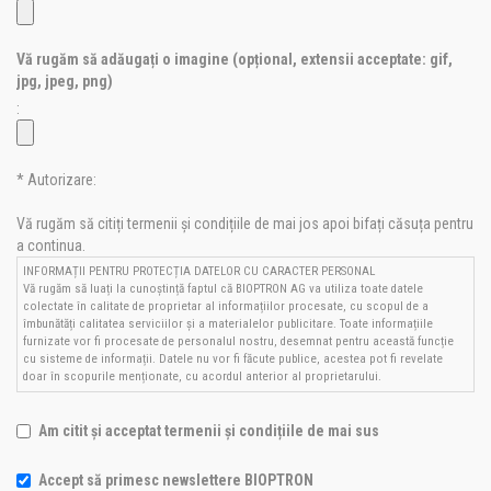
Vă rugăm să adăugați o imagine (opțional, extensii acceptate: gif,
jpg, jpeg, png)
:
* Autorizare:
Vă rugăm să citiți termenii și condițiile de mai jos apoi bifați căsuța pentru
a continua.
INFORMAȚII PENTRU PROTECȚIA DATELOR CU CARACTER PERSONAL
Vă rugăm să luați la cunoștință faptul că BIOPTRON AG va utiliza toate datele
colectate în calitate de proprietar al informațiilor procesate, cu scopul de a
îmbunătăți calitatea serviciilor și a materialelor publicitare. Toate informațiile
furnizate vor fi procesate de personalul nostru, desemnat pentru această funcție
cu sisteme de informații. Datele nu vor fi făcute publice, acestea pot fi revelate
doar în scopurile menționate, cu acordul anterior al proprietarului.
Am citit și acceptat termenii și condițiile de mai sus
Accept să primesc newslettere BIOPTRON