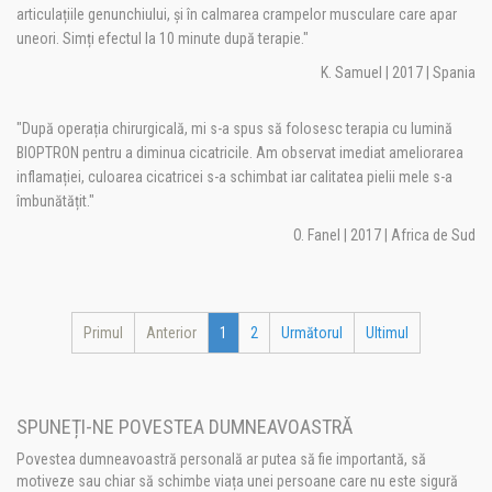
articulațiile genunchiului, și în calmarea crampelor musculare care apar
uneori. Simți efectul la 10 minute după terapie."
K. Samuel | 2017 | Spania
"După operația chirurgicală, mi s-a spus să folosesc terapia cu lumină
BIOPTRON pentru a diminua cicatricile. Am observat imediat ameliorarea
inflamației, culoarea cicatricei s-a schimbat iar calitatea pielii mele s-a
îmbunătățit."
O. Fanel | 2017 | Africa de Sud
Primul
Anterior
1
2
Următorul
Ultimul
SPUNEȚI-NE POVESTEA DUMNEAVOASTRĂ
Povestea dumneavoastră personală ar putea să fie importantă, să
motiveze sau chiar să schimbe viața unei persoane care nu este sigură