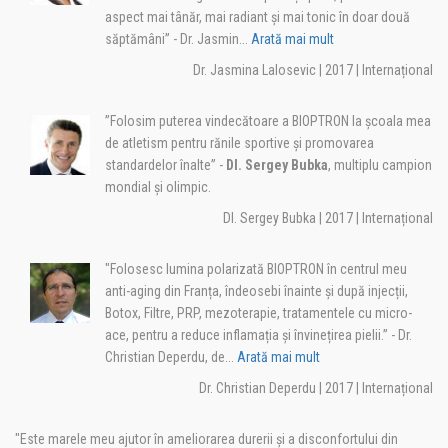
aspect mai tânăr, mai radiant și mai tonic în doar două
săptămâni” - Dr. Jasmin...
Arată mai mult
Dr. Jasmina Lalosevic | 2017 | Internațional
”Folosim puterea vindecătoare a BIOPTRON la școala mea
de atletism pentru rănile sportive și promovarea
standardelor înalte” -
Dl. Sergey Bubka
, multiplu campion
mondial și olimpic.
Dl. Sergey Bubka | 2017 | Internațional
"Folosesc lumina polarizată BIOPTRON în centrul meu
anti-aging din Franța, îndeosebi înainte și după injecții,
Botox, Filtre, PRP, mezoterapie, tratamentele cu micro-
ace, pentru a reduce inflamația și învinețirea pielii.” - Dr.
Christian Deperdu, de...
Arată mai mult
Dr. Christian Deperdu | 2017 | Internațional
"Este marele meu ajutor în ameliorarea durerii și a disconfortului din