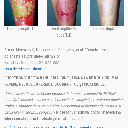
Prima zi după TLB
Două săptămâni
Trei luni după TLB
după TLB
Sursa
: Monstrey S, Hoeksema H, Depuydt K, et al. Efectele luminii
polarizate asupra vindecării rănilor.
Eur J Plas Surg 2002; 24: 377- 382
Lista de referințe științifice
‘BIOPTRON VINDECĂ RĂNILE MAI BINE ȘI PÂNĂ LA DE DOUĂ ORI MAI
REPEDE, REDUCE DUREREA, DISCOMFORTUL ȘI CICATRICILE’
"Efecul de vindecare al rănilor produse de terapia cu lumină BIOPTRON
este, fără îndoială, asociat cu microcirculația sangvină, dezvoltarea funcției
trofice a sângelui dar și cu o mărire a concentrației factorilor de creștere și
citokinelor în serumul sangvin."
- Profesor Samoilova, doctor în medicină,
lider internațional în fotobiologie și fotomedicină
Citiți opinia completă despre BIOPTRON, a domnului profesor