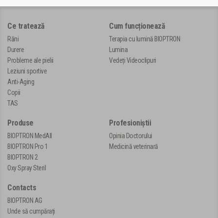
Ce tratează
Cum funcționează
Răni
Terapia cu lumină BIOPTRON
Durere
Lumina
Probleme ale pielii
Vedeți Videoclipuri
Leziuni sportive
Anti-Aging
Copii
TAS
Produse
Profesioniștii
BIOPTRON MedAll
Opinia Doctorului
BIOPTRON Pro 1
Medicină veterinară
BIOPTRON 2
Oxy Spray Steril
Contacts
BIOPTRON AG
Unde să cumpărați