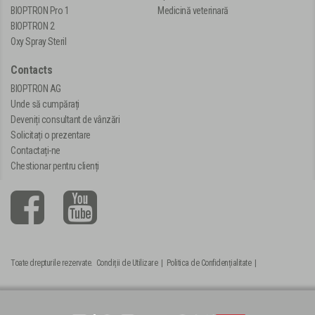
BIOPTRON Pro 1
Medicină veterinară
BIOPTRON 2
Oxy Spray Steril
Contacts
BIOPTRON AG
Unde să cumpărați
Deveniți consultant de vânzări
Solicitați o prezentare
Contactați-ne
Chestionar pentru clienți
Toate drepturile rezervate.
Condiții de Utilizare
|
Politica de Confidențialitate
|