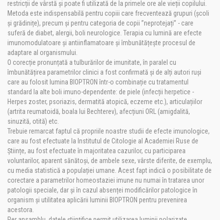
restricții de vârstă și poate fi utilizată de la primele ore ale vieții copilului.
Metoda este indispensabilă pentru copiii care frecventează grupuri (școli
și grădinițe), precum și pentru categoria de copii ”neprotejați” - care
suferă de diabet, alergii, boli neurologice. Terapia cu lumină are efecte
imunomodulatoare și antiinflamatoare și îmbunătățește procesul de
adaptare al organismului.
O corecție pronunțată a tulburărilor de imunitate, în paralel cu
îmbunătățirea parametrilor clinici a fost confirmată și de alți autori ruși
care au folosit lumina BIOPTRON într-o combinație cu tratamentul
standard la alte boli imuno-dependente: de piele (infecții herpetice -
Herpes zoster, psoriazis, dermatită atopică, eczeme etc.), articulațiilor
(artrita reumatoidă, boala lui Bechterev), afecțiuni ORL (amigdalită,
sinuzită, otită) etc.
Trebuie remarcat faptul că propriile noastre studii de efecte imunologice,
care au fost efectuate la Institutul de Citologie al Academiei Ruse de
Științe, au fost efectuate în majoritatea cazurilor, cu participarea
voluntarilor, aparent sănătoși, de ambele sexe, vârste diferite, de exemplu,
cu media statistică a populației umane. Acest fapt indică o posibilitate de
corectare a parametrilor homeostaziei imune nu numai în tratarea unor
patologii speciale, dar și în cazul absenței modificărilor patologice în
organism și utilitatea aplicării luminii BIOPTRON pentru prevenirea
acestora.
Per ansamblu, datele științifice permit utilizarea luminii polarizate