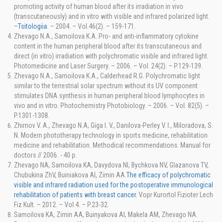
promoting activity of human blood after its irradiation in vivo
(transcutaneously) and in vitro with visible and infrared polarized light.
–
Tsitologiia
. – 2004. – Vol.46(2). – 159-171.
Zhevago N.A., Samoilova K.A. Pro- and anti-inflammatory cytokine
content in the human peripheral blood after its transcutaneous and
direct (in vitro) irradiation with polychromatic visible and infrared light.
Photomedicine and Laser Surgery. – 2006. – Vol. 24(2). – P.129-139.
Zhevago N.A., Samoilova K.A., Calderhead R.G. Polychromatic light
similar to the terrestrial solar spectrum without its UV component
stimulates DNA synthesis in human peripheral blood lymphocytes in
vivo and in vitro. Photochemistry Photobiology. – 2006. – Vol. 82(5). –
P.1301-1308.
Zhirnov V. A., Zhevago N.A, Giga I. V., Danilova-Perley V. I., Miloradova, S.
N. Modern phototherapy technology in sports medicine, rehabilitation
medicine and rehabilitation. Methodical recommendations. Manual for
doctors // 2006. - 40 p.
Zhevago NA, Samoilova KA, Davydova NI, Bychkova NV, Glazanova TV,
Chubukina ZhV, Buiniakova AI, Zimin AA.
The efficacy of polychromatic
visible and infrared radiation used for the postoperative immunological
rehabilitation of patients with breast cancer.
Vopr Kurortol Fizioter Lech
Fiz Kult. – 2012. – Vol.4. – P.23-32.
Samoilova KA, Zimin AA, Buinyakova AI, Makela AM, Zhevago NA.