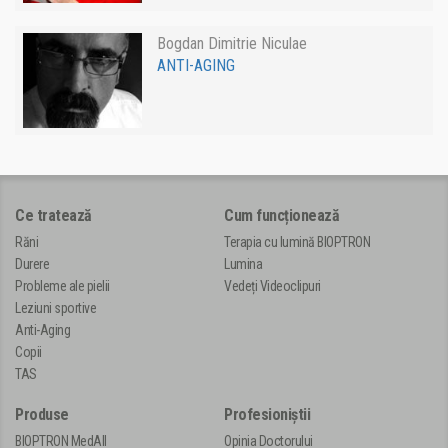
Bogdan Dimitrie Niculae
ANTI-AGING
Ce tratează
Cum funcționează
Răni
Terapia cu lumină BIOPTRON
Durere
Lumina
Probleme ale pielii
Vedeți Videoclipuri
Leziuni sportive
Anti-Aging
Copii
TAS
Produse
Profesioniștii
BIOPTRON MedAll
Opinia Doctorului