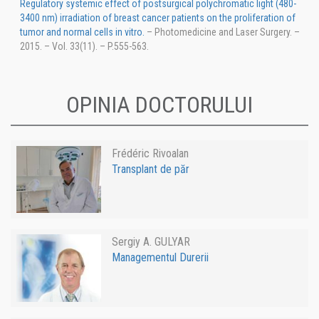
Regulatory systemic effect of postsurgical polychromatic light (480-
3400 nm) irradiation of breast cancer patients on the proliferation of
tumor and normal cells in vitro.
– Photomedicine and Laser Surgery. –
2015. – Vol. 33(11). – P.555-563.
OPINIA DOCTORULUI
Frédéric Rivoalan
Transplant de păr
Sergiy A. GULYAR
Managementul Durerii