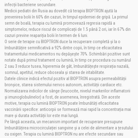
infecții bacteriene secundare.
Medicii pediatri din Rusia au dovedit că terapia BIOPTRON ajută la
prevenirea bolii în 60% din cazuri, în timpul epidemiei de gripă. La primul
semn de boală, terapia cu lumină promovează regresia rapidă a
simptomelor, reduce riscul de complicații de 1.5 până 2 ori, iar în 67% din
cazuri previne reapariția bolii în termen de 6 luni.
O serie de terapie cu BIOPTRON duce la recuperare completă și la o
îmbunătățire semnificativă a 92% dintre copii, în timp ce eficacitatea
tratamentului medicamentos nu depășește 70%. Schimbări pozitive sunt
notate după primul tratament cu lumină, în timp ce procedura cu numărul
2 sau 3 reduce tusea, hiperemia de gât, îmbunătățește respirația nazală,
somnul, apetitul, reduce oboseala și starea de iritabilitate.
Datele clinice indică efectul pozitiv al BIOPTRON asupra permeabilității
bronșice, starea sistemului nervos autonom, activității cardiace etc.
Normalizarea indicilor de sânge (leucocite, nivelul markerilor inflamatorii
și imunoglobulinelor) a fost, de asemenea, înregistrată. Din aceste
motive, terapia cu lumină BIOPTRON poate îmbunătăți eficacitatea
vaccinării specifice: anticorpii se formează mai rapid la concentrația mai
mare și durata activității lor este mai lungă.
Pe lângă aceasta, un mecanism important de recuperare presupune
îmbunătățirea microcirculației sangvine și a celei de alimentare a țesutului
cu oxigen. Terapia cu lumină BIOPTRON nu are efecte secundare sau