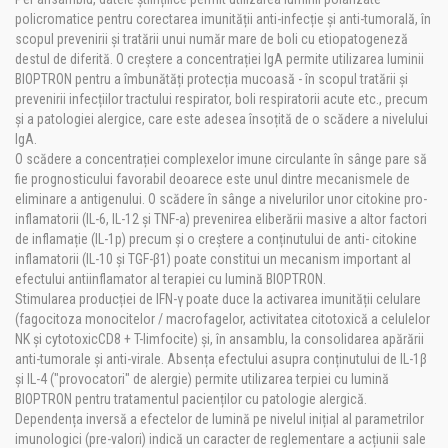
policromatice pentru corectarea imunității anti-infecție și anti-tumorală, în
scopul prevenirii și tratării unui număr mare de boli cu etiopatogeneză
destul de diferită. O creștere a concentrației IgA permite utilizarea luminii
BIOPTRON pentru a îmbunătăți protecția mucoasă - în scopul tratării și
prevenirii infecțiilor tractului respirator, boli respiratorii acute etc., precum
și a patologiei alergice, care este adesea însoțită de o scădere a nivelului
IgA.
O scădere a concentrației complexelor imune circulante în sânge pare să
fie prognosticului favorabil deoarece este unul dintre mecanismele de
eliminare a antigenului. O scădere în sânge a nivelurilor unor citokine pro-
inflamatorii (IL-6, IL-12 și TNF-a) prevenirea eliberării masive a altor factori
de inflamație (IL-1p) precum și o creștere a conținutului de anti- citokine
inflamatorii (IL-10 și TGF-β1) poate constitui un mecanism important al
efectului antiinflamator al terapiei cu lumină BIOPTRON.
Stimularea producției de IFN-γ poate duce la activarea imunității celulare
(fagocitoza monocitelor / macrofagelor, activitatea citotoxică a celulelor
NK și cytotoxicCD8 + T-limfocite) și, în ansamblu, la consolidarea apărării
anti-tumorale și anti-virale. Absența efectului asupra conținutului de IL-1β
și IL-4 ("provocatori" de alergie) permite utilizarea terpiei cu lumină
BIOPTRON pentru tratamentul pacienților cu patologie alergică.
Dependența inversă a efectelor de lumină pe nivelul inițial al parametrilor
imunologici (pre-valori) indică un caracter de reglementare a acțiunii sale