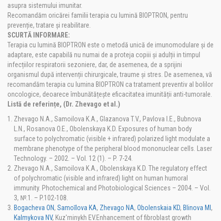
asupra sistemului imunitar.
Recomandăm oricărei familii terapia cu lumină BIOPTRON, pentru
prevenție, tratare și reabilitare.
SCURTĂ INFORMARE:
Terapia cu lumină BIOPTRON este o metodă unică de imunomodulare și de
adaptare, este capabilă nu numai de a proteja copiii și adulții in timpul
infecțiilor respiratorii sezoniere, dar, de asemenea, de a sprijini
organismul după intervenții chirurgicale, traume și stres. De asemenea, vă
recomandăm terapia cu lumina BIOPTRON ca tratament preventiv al bolilor
oncologice, deoarece îmbunătățește eficacitatea imunității anti-tumorale.
Listă de referințe, (Dr. Zhevago et al.)
Zhevago N.A., Samoilova K.A., Glazanova T.V., Pavlova I.E., Bubnova
L.N., Rosanova O.E., Obolenskaya K.D. Exposures of human body
surface to polychromatic (visible + infrared) polarized light modulate a
membrane phenotype of the peripheral blood mononuclear cells. Laser
Technology. – 2002. – Vol. 12 (1). – P. 7-24.
Zhevago N.A., Samoilova K.A., Obolenskaya K.D. The regulatory effect
of polychromatic (visible and infrared) light on human humoral
immunity. Photochemical and Photobiological Sciences – 2004. – Vol.
3, №.1. – P.102-108.
Bogacheva ON
,
Samoĭlova KA
,
Zhevago NA
,
Obolenskaia KD
,
Blinova MI
,
Kalmykova NV
, Kuz'minykh EV.Enhancement of fibroblast growth