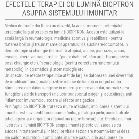
EFECTELE TERAPIEI CU LUMINĂ BIOPTRON
ASUPRA SISTEMULUI IMUNITAR
Medicii de frunte din Rusia au dovedit, la acest moment, potențialul
terapeutic larg al terapiei cu lumină BIOPTRON. Acesta este utilizat la
scală largă în reumatologie, medicină sportivă și reabilitare - pentru
tratarea bolilor și traumatismelor aparatului de susținere-locomotor, în
dermatologie și chirurgie (dermatită atopică, acnee, psoriazis, arsuri,
escare, ulcere venoase trofice, "picior diabetic”, răni post-traumatice și
post-chirurgie etc.), în cardiologie (pentru corectarea sindromului
metabolic), în cosmetică și stomatologie etc.
Un spectru de efecte terapeutice atât de larg se datorează unei diversități
de modificări funcționale pozitive induse de lumină în corpul uman:
stimularea circulației sangvine în macro și microvascular, normalizarea
funcțiilor sale de transport (inclusiv transportul oxigen și detoxifiere), anti-
inflamator, imunomodulatoare și efecte analgezice.
Prin faptul că BIOPTRON tratează multe afecțiuni, implicarea sistemului
imunitar este evidentă: vindecarea rănilor, patologia pielii, unele boli ale
articulațiilor și a organelor respiratorii (astm bronșic) etc. Efectul cel mai
ilustrativ al luminii BIOPTRON asupra imunității este utilizarea sa cu
succes în tratamentul și infecțiilor virale sezoniere (toamnă-iarnă) dese
ale căilor respiratorii, complicate, în unele cazuri, prin adăugarea de