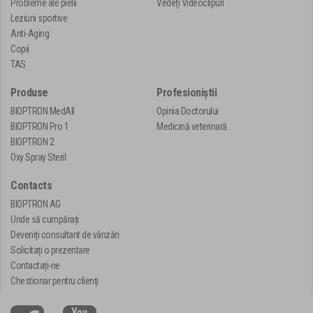
Probleme ale pielii
Vedeți Videoclipuri
Leziuni sportive
Anti-Aging
Copii
TAS
Produse
Profesioniștii
BIOPTRON MedAll
Opinia Doctorului
BIOPTRON Pro 1
Medicină veterinară
BIOPTRON 2
Oxy Spray Steril
Contacts
BIOPTRON AG
Unde să cumpărați
Deveniți consultant de vânzări
Solicitați o prezentare
Contactați-ne
Chestionar pentru clienți