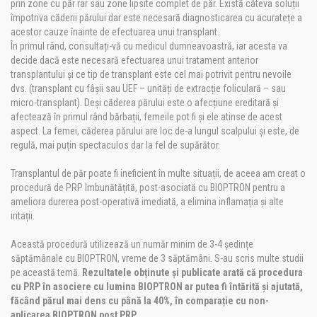
prin zone cu păr rar sau zone lipsite complet de păr. Există câteva soluții
împotriva căderii părului dar este necesară diagnosticarea cu acuratețe a
acestor cauze înainte de efectuarea unui transplant.
În primul rând, consultați-vă cu medicul dumneavoastră, iar acesta va
decide dacă este necesară efectuarea unui tratament anterior
transplantului și ce tip de transplant este cel mai potrivit pentru nevoile
dvs. (transplant cu fâșii sau UEF – unități de extracție foliculară – sau
micro-transplant). Deși căderea părului este o afecțiune ereditară și
afectează în primul rând bărbații, femeile pot fi și ele atinse de acest
aspect. La femei, căderea părului are loc de-a lungul scalpului și este, de
regulă, mai puțin spectaculos dar la fel de supărător.
Transplantul de păr poate fi ineficient în multe situații, de aceea am creat o
procedură de PRP îmbunătățită, post-asociată cu BIOPTRON pentru a
ameliora durerea post-operativă imediată, a elimina inflamația și alte
iritații.
Această procedură utilizează un număr minim de 3-4 ședințe
săptămânale cu BIOPTRON, vreme de 3 săptămâni. S-au scris multe studii
pe această temă.
Rezultatele obținute și publicate arată că procedura
cu PRP în asociere cu lumina BIOPTRON ar putea fi întărită și ajutată,
făcând părul mai dens cu până la 40%, în comparație cu non-
aplicarea BIOPTRON post PRP.