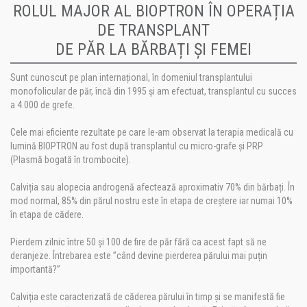
ROLUL MAJOR AL BIOPTRON ÎN OPERAȚIA
DE TRANSPLANT
DE PĂR LA BĂRBAȚI ȘI FEMEI
Sunt cunoscut pe plan internațional, în domeniul transplantului
monofolicular de păr, încă din 1995 și am efectuat, transplantul cu succes
a 4.000 de grefe.
Cele mai eficiente rezultate pe care le-am observat la terapia medicală cu
lumină BIOPTRON au fost după transplantul cu micro-grafe și PRP
(Plasmă bogată în trombocite).
Calviția sau alopecia androgenă afectează aproximativ 70% din bărbați. În
mod normal, 85% din părul nostru este în etapa de creștere iar numai 10%
în etapa de cădere.
Pierdem zilnic între 50 și 100 de fire de păr fără ca acest fapt să ne
deranjeze. Întrebarea este ”când devine pierderea părului mai puțin
importantă?”
Calviția este caracterizată de căderea părului în timp și se manifestă fie