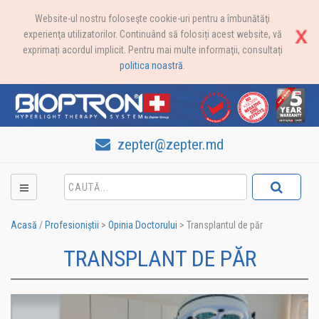
Website-ul nostru foloseşte cookie-uri pentru a îmbunătăţi
experienţa utilizatorilor. Continuând să folosiți acest website, vă
exprimați acordul implicit. Pentru mai multe informaţii, consultați
politica noastră
.
zepter@zepter.md
Acasă
/
Profesioniștii
>
Opinia Doctorului
>
Transplantul de păr
TRANSPLANT DE PĂR