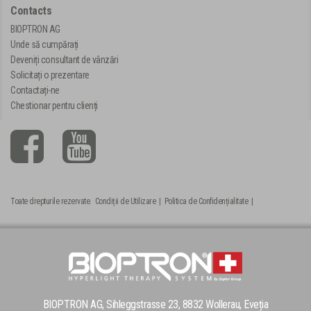
Contacts
BIOPTRON AG
Unde să cumpărați
Deveniți consultant de vânzări
Solicitați o prezentare
Contactați-ne
Chestionar pentru clienți
Toate drepturile rezervate.
Condiții de Utilizare
|
Politica de Confidențialitate
|
BIOPTRON AG, Sihleggstrasse 23, 8832 Wollerau, Eveția