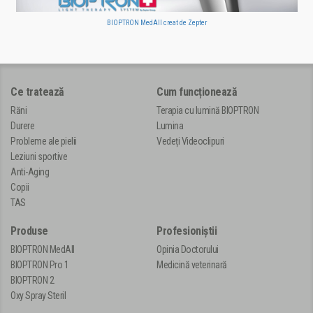
BIOPTRON MedAll creat de Zepter
Ce tratează
Cum funcționează
Răni
Terapia cu lumină BIOPTRON
Durere
Lumina
Probleme ale pielii
Vedeți Videoclipuri
Leziuni sportive
Anti-Aging
Copii
TAS
Produse
Profesioniștii
BIOPTRON MedAll
Opinia Doctorului
BIOPTRON Pro 1
Medicină veterinară
BIOPTRON 2
Oxy Spray Steril