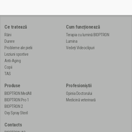
Ce tratează
Cum funcționează
Răni
Terapia cu lumină BIOPTRON
Durere
Lumina
Probleme ale pielii
Vedeți Videoclipuri
Leziuni sportive
Anti-Aging
Copii
TAS
Produse
Profesioniștii
BIOPTRON MedAll
Opinia Doctorului
BIOPTRON Pro 1
Medicină veterinară
BIOPTRON 2
Oxy Spray Steril
Contacts