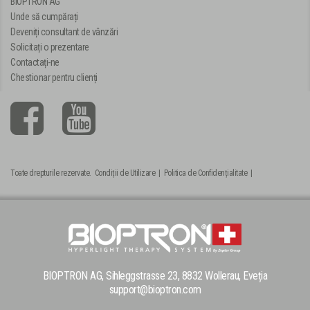
BIOPTRON AG
Unde să cumpărați
Deveniți consultant de vânzări
Solicitați o prezentare
Contactați-ne
Chestionar pentru clienți
Toate drepturile rezervate.
Condiții de Utilizare
|
Politica de Confidențialitate
|
BIOPTRON AG, Sihleggstrasse 23, 8832 Wollerau, Eveția
support@bioptron.com