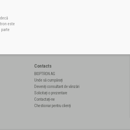
indecă
ptron este
o parte
Contacts
BIOPTRON AG
Unde să cumpărați
Deveniți consultant de vânzări
Solicitați o prezentare
Contactați-ne
Chestionar pentru clienți