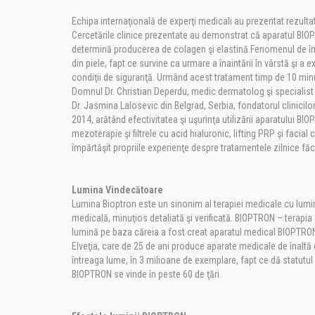
Echipa internaţională de experţi medicali au prezentat rezulta
Cercetările clinice prezentate au demonstrat că aparatul BIOPT
determină producerea de colagen şi elastină.Fenomenul de îmbăt
din piele, fapt ce survine ca urmare a înaintării în vârstă şi 
condiţii de siguranţă. Urmând acest tratament timp de 10 minute
Domnul Dr. Christian Deperdu, medic dermatolog şi specialist 
Dr. Jasmina Lalosevic din Belgrad, Serbia, fondatorul clinicil
2014, arătând efectivitatea şi uşurinţa utilizării aparatului B
mezoterapie şi filtrele cu acid hialuronic, lifting PRP şi facial 
împărtăşit propriile experienţe despre tratamentele zilnice f
Lumina Vindecătoare
Lumina Bioptron este un sinonim al terapiei medicale cu lumină ş
medicală, minuţios detaliată şi verificată. BIOPTRON – terapia 
lumină pe baza căreia a fost creat aparatul medical BIOPTRON 
Elveţia, care de 25 de ani produce aparate medicale de înaltă c
întreaga lume, în 3 milioane de exemplare, fapt ce dă statutul
BIOPTRON se vinde în peste 60 de ţări.