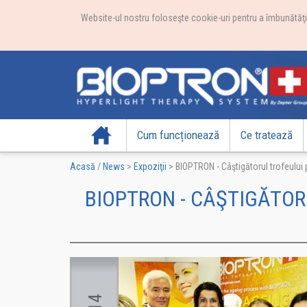
Website-ul nostru foloseşte cookie-uri pentru a îmbunătăţi e
Acasă
Cum funcționează
Ce tratează
Acasă
/
News
>
Expoziţii
>
BIOPTRON - Câştigătorul trofeului 
BIOPTRON - CÂŞTIGĂTOR