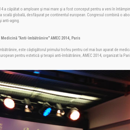
14 a căpătat o amploare şi mai mare şi a fost conceput pentru a veni în întâmpi
g la scală globală, desfășurat pe continentul european. Congresul combină o abo
i anti-aging.
Medicină "Anti-îmbătrânire" AMEC 2014, Paris
îmbătrânire, este câştigătorul primului trofeu pentru cel mai bun aparat de medic
uropean pentru estetică şi terapii anti-îmbătrânire, AMEC 2014, organizat la Pari