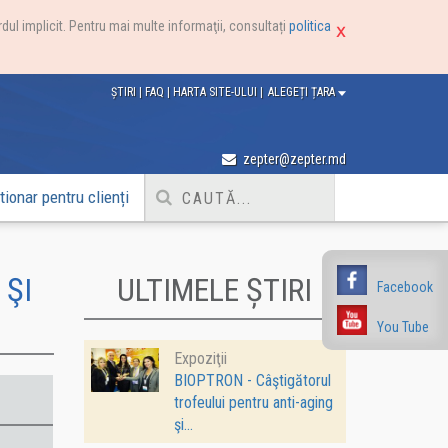
dul implicit. Pentru mai multe informaţii, consultați
politica
ȘTIRI
|
FAQ
|
HARTA SITE-ULUI
|
ALEGEȚI ȚARA
zepter@zepter.md
ionar pentru clienți
 ŞI
ULTIMELE ȘTIRI
Facebook
You Tube
Expoziţii
BIOPTRON - Câştigătorul
trofeului pentru anti-aging
şi...