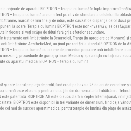
tele obţinute de aparatul BIOPTRON – terapia cu lumină în lupta împotriva îmbătrân
RON – terapia cu lumină are un efect pozitiv de stimulare a celulelor fibroblast
rânire, marcat de linii fine şi de riduri, este cauzat de dispariţia celor două p
a expunerii la soare. Terapia cu lumină BIOPTRON este non-invazivă şi se desfăşoar
 în fiecare zi veţi scăpa de riduri fără grija efetelor secundare.
în tratamente anti-îmbătrânire la Beausoleil, Franţa (în apropiere de Monaco) ş
or anti-îmbătrânire AestheticMed, au ţinut prezentări la standul BIOPTRON de la 
IOPTRON – terapia cu lumină cu o serie de proceduri populare anti-îmbătrânire: du
cu mezoniţi, procedurile de gomaj şi laser. Medicii şi specialiştii invitaţi au discuta
ăcute cu aparatul medical BIOPTRON – terapia cu lumină.
i este liderul pe piaţa de profil, fiind creat pe baza a 25 de ani de cercetare ştii
cu lumină este eficient şi pentru indicaţiile din domeniul anti-îmbătrânire. Tehno
este patentată. BIOPTRON AG este o subsidiară a Zepter Internaţional, înfiinţată
alitate. BIOPTRON este disponibil în trei variante de dimensiuni, fiind deja vândut
 de cel mai de succes aparat medical pentru terapie de lumină din piaţa de astăz