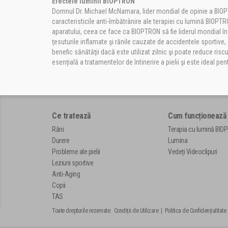
Efectele luminii BIOPTRON
Domnul Dr. Michael McNamara, lider mondial de opinie a BIOPTR
caracteristicile anti-îmbătrânire ale terapiei cu lumină BIOPTR
aparatului, ceea ce face ca BIOPTRON să fie liderul mondial în
ţesuturile inflamate şi rănile cauzate de accidentele sportive,
benefic sănătăţii dacă este utilizat zilnic şi poate reduce ris
esențială a tratamentelor de întinerire a pielii şi este ideal pe
Ce tratează
Cum funcționează
Răni
Terapia cu lumină BIO
Durere
Lumina
Probleme ale pielii
Vedeți Videoclipuri
Leziuni sportive
Anti-Aging
Copii
TAS
Toate drepturile rezervate.
Condiții de Utilizare
|
Politica de Confidențialitate