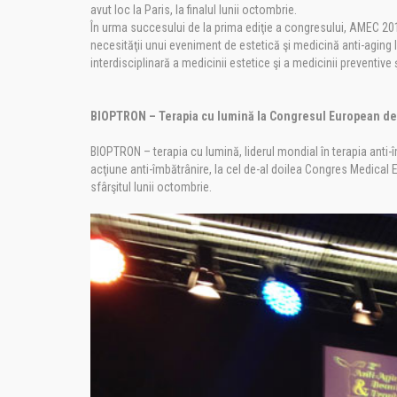
avut loc la Paris, la finalul lunii octombrie.
În urma succesului de la prima ediţie a congresului, AMEC 20
necesităţii unui eveniment de estetică şi medicină anti-agin
interdisciplinară a medicinii estetice şi a medicinii preventive ş
BIOPTRON – Terapia cu lumină la Congresul European de 
BIOPTRON – terapia cu lumină, liderul mondial în terapia anti-
acţiune anti-îmbătrânire, la cel de-al doilea Congres Medical E
sfârşitul lunii octombrie.