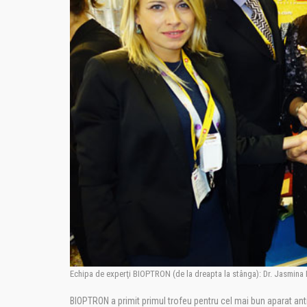
Echipa de experţi BIOPTRON (de la dreapta la stânga): Dr. Jasmina L
BIOPTRON a primit primul trofeu pentru cel mai bun aparat ant