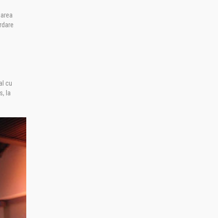
narea
rdare
al cu
s, la