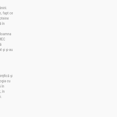
irii.
e, fapt ce
roteine
ă în
i doamna
AMEC
pă
t şi şi-au
nţifică şi
logia cu
 în
, în
i.