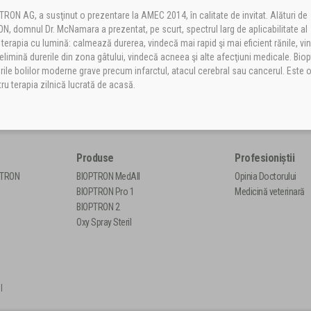
ON AG, a susţinut o prezentare la AMEC 2014, în calitate de invitat. Alături de
ON, domnul Dr. McNamara a prezentat, pe scurt, spectrul larg de aplicabilitate al
 terapia cu lumină: calmează durerea, vindecă mai rapid şi mai eficient rănile, v
 elimină durerile din zona gâtului, vindecă acneea şi alte afecţiuni medicale. Bio
curile bolilor moderne grave precum infarctul, atacul cerebral sau cancerul. Este 
ntru terapia zilnică lucrată de acasă.
Produse
Profesioniștii
PTRON
BIOPTRON MedAll
Opinia Doctorului
BIOPTRON Pro 1
Medicină veterinară
BIOPTRON 2
Oxy Spray Steril
|