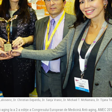
alosevic, Dr. Christian Deperdu, Dr. Sanja Vranic, Dr. Michael T. McNamara, Dr. Tijana T
i-aging la a 2-a ediţie a Congresului European de Medicină Anti-aging, AMEC 201