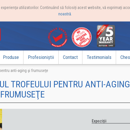
xperienţa utilizatorilor. Continuând să folosiți acest website, vă exprimați acor
noastră
.
Produse
Profesioniștii
Contact
Testimonials
Chest
pentru anti-aging şi frumuseţe
UL TROFEULUI PENTRU ANTI-AGING
FRUMUSEŢE
Expoziţii