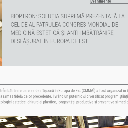
Evenimente
BIOPTRON: SOLUȚIA SUPREMĂ PREZENTATĂ LA
CEL DE AL PATRULEA CONGRES MONDIAL DE
MEDICINĂ ESTETICĂ ȘI ANTI-ÎMBĂTRÂNIRE,
DESFĂȘURAT ÎN EUROPA DE EST.
nti-Îmbătrânire care se desfășoară în Europa de Est (CMMAÎ) a fost organizat în
rămas fidelă celor precedente, livrând un puternic și diversificat program științi
logiei estetice, chirurgiei plastice, longevității productive și preventive și medic