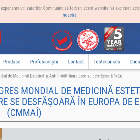
xperienţa utilizatorilor. Continuând să folosiți acest website, vă exprimați acor
noastră
.
Produse
Profesioniștii
Contact
Testimonials
Chest
dial de Medicină Estetică și Anti-Îmbătrânire care se desfășoară în Eu
GRES MONDIAL DE MEDICINĂ ESTET
RE SE DESFĂȘOARĂ ÎN EUROPA DE E
(CMMAÎ)