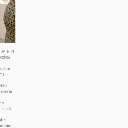
 BIOPTRON
rezintă
e către
eme
tății
ânire în
 și
nstrată
 din
roteine,