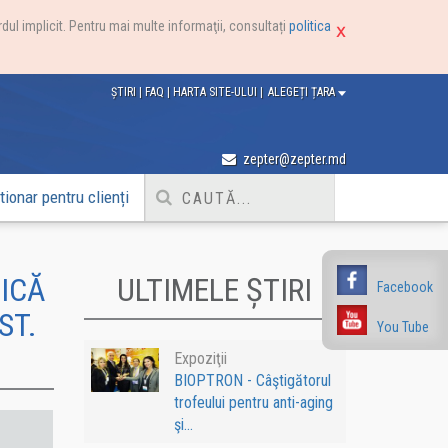
dul implicit. Pentru mai multe informaţii, consultați
politica
ȘTIRI
|
FAQ
|
HARTA SITE-ULUI
|
ALEGEȚI ȚARA
zepter@zepter.md
ionar pentru clienți
ICĂ
ULTIMELE ȘTIRI
Facebook
ST.
You Tube
Expoziţii
BIOPTRON - Câştigătorul
trofeului pentru anti-aging
şi...