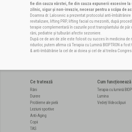
fie din cauza vârstei, fie din cauza expunerii excesive la 
zilnic, sigur și non-invaziv, necesar pentru a scăpa de a
Doamna dr. Lalosevic a prezentat protocolul anti-îmbătrânire a
revitalizare, lifting PRP, lifting facial cu mezoniti, după procedu
terapie complementară în cazurile post transplantului de păr da
răni, pediatrie și tulburări afectiv sezoniere.
După ce de ani de zile este folosit cu succes în medicina de reabi
ridurilor, putem afirma că Terapia cu Lumină BIOPTRON a fost t
& anti-îmbătrânie la cel de ai doiea și cel de al treilea Congre
Ce tratează
Cum funcționează
Răni
Terapia cu lumină BIO
Durere
Lumina
Probleme ale pielii
Vedeți Videoclipuri
Leziuni sportive
Anti-Aging
Copii
TAS