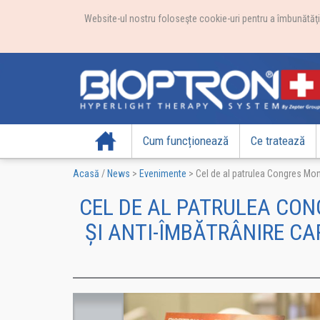
Website-ul nostru foloseşte cookie-uri pentru a îmbunătăţi e
Acasă
Cum funcționează
Ce tratează
Acasă
/
News
>
Evenimente
>
Cel de al patrulea Congres Mon
CEL DE AL PATRULEA CON
ȘI ANTI-ÎMBĂTRÂNIRE CA