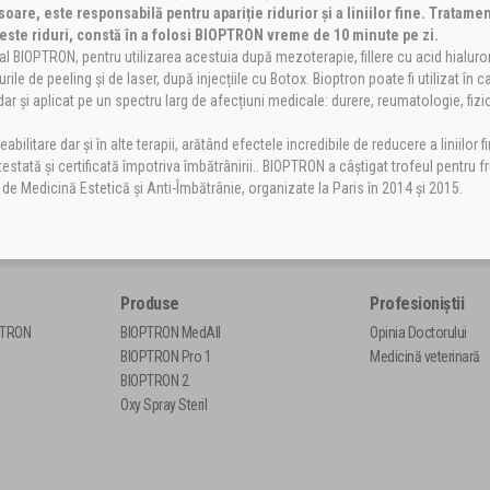
soare, este responsabilă pentru apariție ridurior și a liniilor fine. Tratame
ceste riduri, constă în a folosi BIOPTRON vreme de 10 minute pe zi.
l BIOPTRON, pentru utilizarea acestuia după mezoterapie, fillere cu acid hialuro
rile de peeling și de laser, după injecțiile cu Botox. Bioptron poate fi utilizat în c
r și aplicat pe un spectru larg de afecțiuni medicale: durere, reumatologie, fizi
litare dar și în alte terapii, arătând efectele incredibile de reducere a liniilor fi
estată și certificată împotriva îmbătrânirii.. BIOPTRON a câștigat trofeul pentru 
s de Medicină Estetică și Anti-Îmbătrânie, organizate la Paris în 2014 și 2015.
Produse
Profesioniștii
PTRON
BIOPTRON MedAll
Opinia Doctorului
BIOPTRON Pro 1
Medicină veterinară
BIOPTRON 2
Oxy Spray Steril