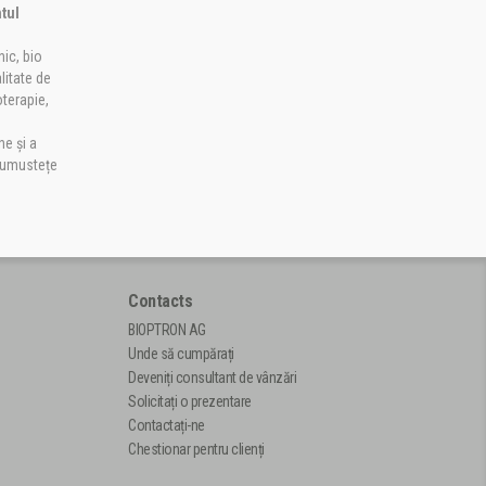
ntul
nic, bio
alitate de
oterapie,
ne și a
frumustețe
Contacts
BIOPTRON AG
Unde să cumpărați
Deveniți consultant de vânzări
Solicitați o prezentare
Contactați-ne
Chestionar pentru clienți