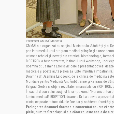
Eveniment CMMAÎ Moscova
CMMAÎ s-a organizat cu sprijinul Ministerului Sănătății și 
prin intermediul unui program medical științific și a unor demo
ultimele tehnici și inovații din estetică, biotehnologie, farmaci
BIOPTRON a fost prezentat, în timpul unui workshop, unor experț
doamna dr. Jasmina Lalosevic care a prezentat dovezi despre
medicale și poate ajuta pielea să lupte împotriva îmbătrânirii.
Doamna dr. Jasmina Lalosevic, de la clinica de medicină estet
Mondiale pentru Medicină Anti-Îmbătrânire și Rețeaua de Sănă
Belgrad, Serbia și obține rezultate remarcabile cu BIOPTRON, 
În cadrul discursului susținut la simpozionul ”Noi orizonturi p
lumina medicală BIOPTRON, doamna Dr. Lalosevic a prezentat 
clinic, ce poate reduce ridurile fine dar și scăderea fermității și a
Prelegerea doamnei doctor s-a concentrat asupra efectel
piele, numite fibroblaști și ale căror rol este acela de a 