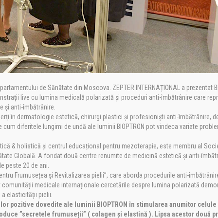
al Departamentului de Sănătate din Moscova. ZEPTER INTERNAȚIONAL a prezentat
nstrații live cu lumina medicală polarizată și proceduri anti-îmbătrânire care rep
e și anti-îmbătrânire.
i în dermatologie estetică, chirurgi plastici și profesioniști anti-îmbătrânire, d
 cum diferitele lungimi de undă ale luminii BIOPTRON pot vindeca variate probl
ică & holistică și centrul educațional pentru mezoterapie, este membru al Socie
tate Globală. A fondat două centre renumite de medicină estetică și anti-îmbătr
de peste 20 de ani.
entru Frumusețea și Revitalizarea pielii”, care aborda procedurile anti-îmbătrânire
comunității medicale internaționale cercetările despre lumina polarizată demo
 elasticității pielii.
or pozitive dovedite ale luminii BIOPTRON în stimularea anumitor celule
produce ”secretele frumuseții” ( colagen și elastină ). Lipsa acestor două p