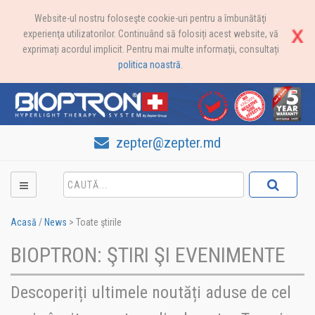
Website-ul nostru foloseşte cookie-uri pentru a îmbunătăţi
experienţa utilizatorilor. Continuând să folosiți acest website, vă
exprimați acordul implicit. Pentru mai multe informaţii, consultați
politica noastră
.
zepter@zepter.md
Acasă
/
News
>
Toate ştirile
BIOPTRON: ŞTIRI ŞI EVENIMENTE
Descoperiți ultimele noutăți aduse de cel