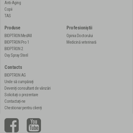
Anti-Aging
Copii
TAS
Produse
Profesioniștii
BIOPTRON MedAll
Opinia Doctorului
BIOPTRON Pro 1
Medicină veterinară
BIOPTRON 2
Oxy Spray Steril
Contacts
BIOPTRON AG
Unde să cumpărați
Deveniți consultant de vânzări
Solicitați o prezentare
Contactați-ne
Chestionar pentru clienți