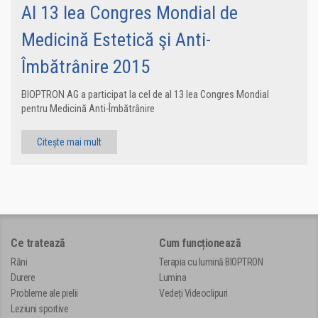
Al 13 lea Congres Mondial de
Medicină Estetică şi Anti-
Îmbătrânire 2015
BIOPTRON AG a participat la cel de al 13 lea Congres Mondial
pentru Medicină Anti-Îmbătrânire
Citește mai mult
Ce tratează
Cum funcționează
Răni
Terapia cu lumină BIOPTRON
Durere
Lumina
Probleme ale pielii
Vedeți Videoclipuri
Leziuni sportive