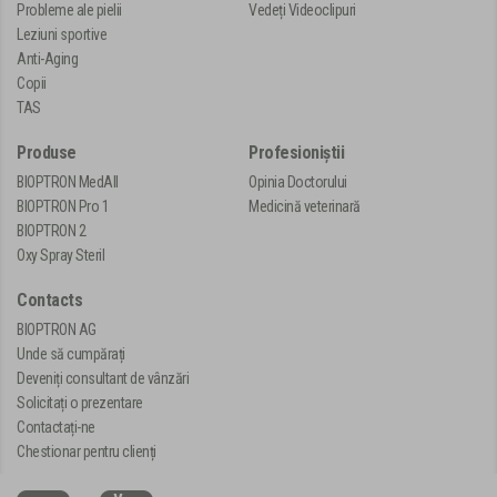
Probleme ale pielii
Vedeți Videoclipuri
Leziuni sportive
Anti-Aging
Copii
TAS
Produse
Profesioniștii
BIOPTRON MedAll
Opinia Doctorului
BIOPTRON Pro 1
Medicină veterinară
BIOPTRON 2
Oxy Spray Steril
Contacts
BIOPTRON AG
Unde să cumpărați
Deveniți consultant de vânzări
Solicitați o prezentare
Contactați-ne
Chestionar pentru clienți