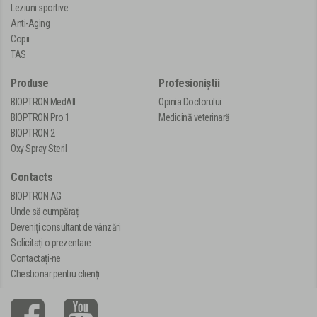
Leziuni sportive
Anti-Aging
Copii
TAS
Produse
Profesioniștii
BIOPTRON MedAll
Opinia Doctorului
BIOPTRON Pro 1
Medicină veterinară
BIOPTRON 2
Oxy Spray Steril
Contacts
BIOPTRON AG
Unde să cumpărați
Deveniți consultant de vânzări
Solicitați o prezentare
Contactați-ne
Chestionar pentru clienți