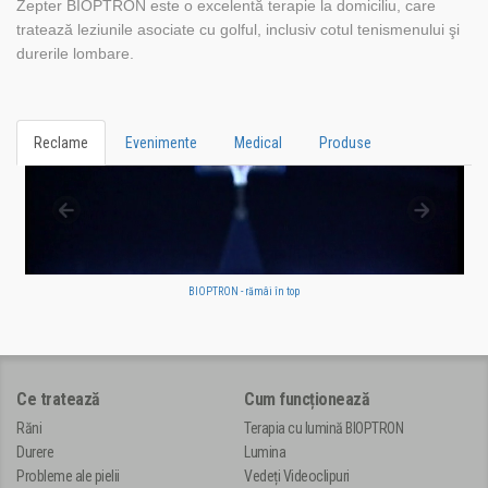
Zepter BIOPTRON este o excelentă terapie la domiciliu, care
tratează leziunile asociate cu golful, inclusiv cotul tenismenului şi
durerile lombare.
Reclame
Evenimente
Medical
Produse
BIOPTRON - rămâi în top
Ce tratează
Cum funcționează
Răni
Terapia cu lumină BIOPTRON
Durere
Lumina
Probleme ale pielii
Vedeți Videoclipuri