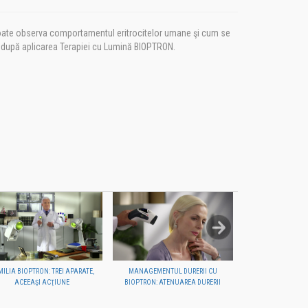
ate observa comportamentul eritrocitelor umane şi cum se
 după aplicarea Terapiei cu Lumină BIOPTRON.
MILIA BIOPTRON: TREI APARATE,
MANAGEMENTUL DURERII CU
VINDECAŢI LEZIUN
ACEEAŞI ACŢIUNE
BIOPTRON: ATENUAREA DURERII
AJUTORUL 