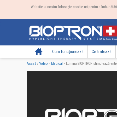
Website-ul nostru foloseşte cookie-uri pentru a îmbunătăţi e
Acasă
Cum funcționează
Ce tratează
Acasă
/
Video
>
Medical
>
Lumina BIOPTRON stimulează eritroc