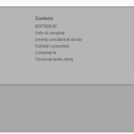
Contacts
BIOPTRON AG
Unde să cumpărați
Deveniți consultant de vânzări
Solicitați o prezentare
Contactați-ne
Chestionar pentru clienți