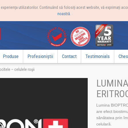
xperienţa utilizatorilor. Continuând să folosiți acest website, vă exprimați acor
noastră
.
Produse
Profesioniștii
Contact
Testimonials
Chest
itele – celulele roşii
LUMINA
ERITROC
Lumina BIOPTRON
are efect biostimu
sănătatea prin îmb
celulară.