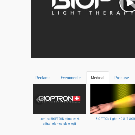
Reclame
Evenimente
Medical
Produse
Lumina BIOPTRON stimulează
BIOPTRON Light - HOW IT WOR
eritrocitele – celulele roşii