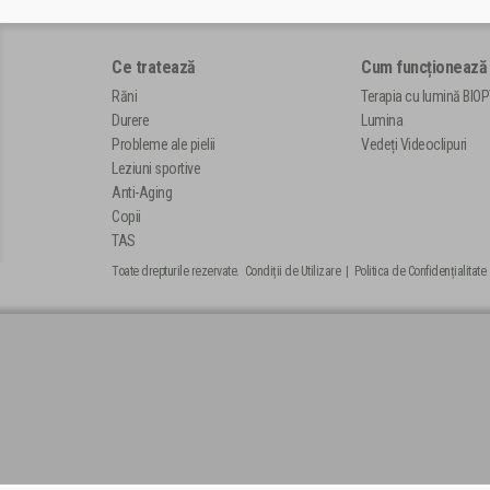
Ce tratează
Cum funcționează
Răni
Terapia cu lumină BIO
Durere
Lumina
Probleme ale pielii
Vedeți Videoclipuri
Leziuni sportive
Anti-Aging
Copii
TAS
Toate drepturile rezervate.
Condiții de Utilizare
|
Politica de Confidențialitate