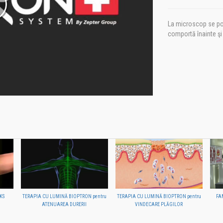
La microscop se po
comportă înainte şi
KS
TERAPIA CU LUMINĂ BIOPTRON pentru
TERAPIA CU LUMINĂ BIOPTRON pentru
FA
ATENUAREA DURERII
VINDECARE PLĂGILOR