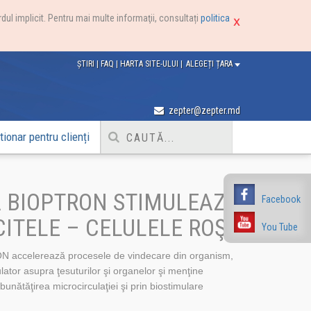
dul implicit. Pentru mai multe informaţii, consultați
politica
ȘTIRI
|
FAQ
|
HARTA SITE-ULUI
|
ALEGEȚI ȚARA
zepter@zepter.md
ionar pentru clienți
 BIOPTRON STIMULEAZĂ
Facebook
ITELE – CELULELE ROŞII
You Tube
 accelerează procesele de vindecare din organism,
lator asupra ţesuturilor şi organelor şi menţine
unătăţirea microcirculaţiei şi prin biostimulare