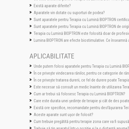
Există aparate diferite?
Aparatele vin dotate cu suporturi de podea?
Sunt aparatele pentru Terapia cu Lumină BIOPTRON certific
Sunt aparatele pentru Terapia cu Lumină BIOPTRON de origine
Terapia cu Lumină BIOPTRON este folosită doar de profesion
Lumina BIOPTRON are efecte biostimulative. Ce înseamnă 
APLICABILITATE
Unde putem folosi aparatele pentru Terapia cu Lumină BI
În ce privește vindecarea rănilor, pentru ce categorie de r
În ce privește tratarea durerii, ce fel de durere poate Ter
Este necesar să consult un medic înainte de utilizarea Te
Cum ar trebui să folosesc Terapia cu Lumină BIOPTRON?
Care este durata unei ședințe de terapie și cât de des poate 
Există ore specifice, recomandate pentru desfășurarea Te
Aceste aparate sunt ușor de folosit?
Cum trebuie pregătită pentru terapie zona care va fi supus
Trebuie să țin aparatul într-o poziție și la o distanță anume