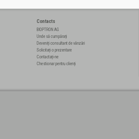
Contacts
BIOPTRON AG
Unde să cumpărați
Deveniți consultant de vânzări
Solicitați o prezentare
Contactați-ne
Chestionar pentru clienți