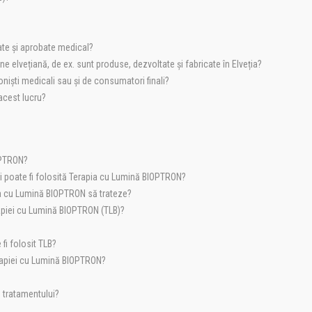
ate și aprobate medical?
 elvețiană, de ex. sunt produse, dezvoltate și fabricate în Elveția?
iști medicali sau și de consumatori finali?
acest lucru?
OPTRON?
ăni poate fi folosită Terapia cu Lumină BIOPTRON?
apia cu Lumină BIOPTRON să trateze?
rapiei cu Lumină BIOPTRON (TLB)?
fi folosit TLB?
rapiei cu Lumină BIOPTRON?
ă tratamentului?
?