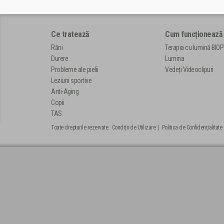
Ce tratează
Cum funcționează
Răni
Terapia cu lumină BIO
Durere
Lumina
Probleme ale pielii
Vedeți Videoclipuri
Leziuni sportive
Anti-Aging
Copii
TAS
Toate drepturile rezervate.
Condiții de Utilizare
|
Politica de Confidențialitate