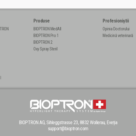
Produse
Profesioniștii
PTRON
BIOPTRON MedAll
Opinia Doctorului
BIOPTRON Pro 1
Medicină veterinară
BIOPTRON 2
Oxy Spray Steril
|
BIOPTRON AG, Sihleggstrasse 23, 8832 Wollerau, Eveția
support@bioptron.com