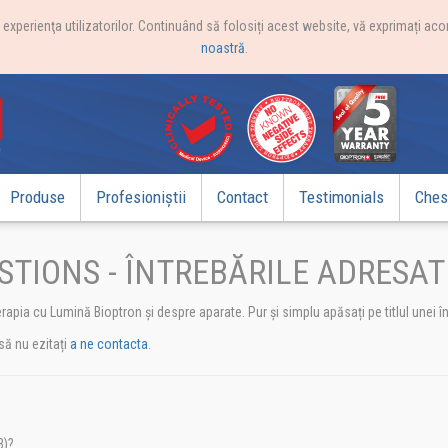
xperienţa utilizatorilor. Continuând să folosiți acest website, vă exprimați acor
noastră
.
Produse
Profesioniștii
Contact
Testimonials
Chest
TIONS - ÎNTREBĂRILE ADRESAT
erapia cu Lumină Bioptron și despre aparate. Pur și simplu apăsați pe titlul unei 
să nu ezitați
a ne contacta
.
B)?