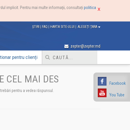
dul implicit. Pentru mai multe informaţii, consultați
politica
ȘTIRI
|
FAQ
|
HARTA SITE-ULUI
|
ALEGEȚI ȚARA
zepter@zepter.md
ionar pentru clienți
E CEL MAI DES
Facebook
întrebări pentru a vedea răspunsul.
You Tube