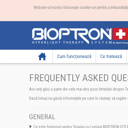
Website-ul nostru foloseşte cookie-uri pentru a îmbunătăţi e
Acasă
Cum funcționează
Ce tratează
FREQUENTLY ASKED QUES
Aici veți găsi o parte din cele mai des puse întrebări despre T
Dacă totuși nu găsiți informațiile pe care le căutați, vă rugăm 
GENERAL
Ce este Sistemul pentru Terapia cu Lumină BIOPTRON (STL